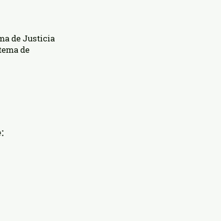
ma de Justicia
stema de
​