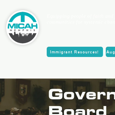
Equipping people of faith and
communities for systemic chan
Immigrant Resources!
Aug
CASA
About
Calend
Govern
Board