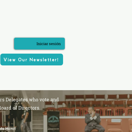
Iniciar sesión
View Our Newsletter!
ros tres pilares
More
rs Delegates who vote and
Board of Directors.
ts Here!