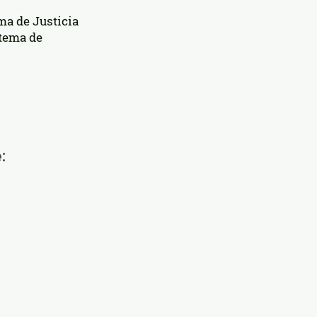
ma de Justicia
stema de
​