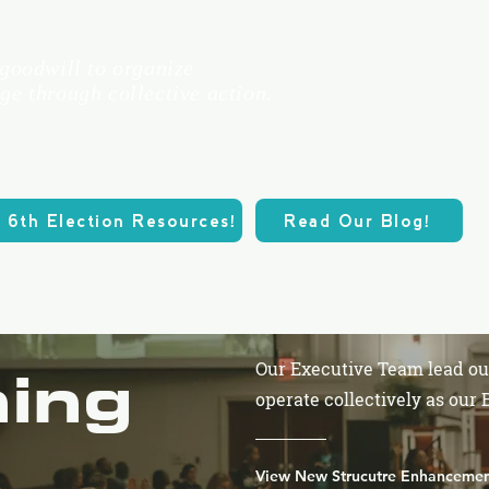
 goodwill to organize
ge through collective action.
 6th Election Resources!
Read Our Blog!
ario
Nuestros problemas
Donate
Nuest
Our Executive Team lead ou
ing
operate collectively as our 
View New Strucutre Enhancemen