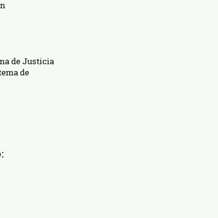
ón
ma de Justicia
stema de
​