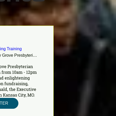
ing Training
Shady Grove Presbyterian Church
ove Presbyterian 
 from 10am - 12pm 
nd enlightening 
n fundraising, 
ald, the Executive 
n Kansas City, MO.
STER