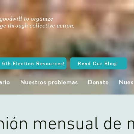
 goodwill to organize
ge through collective action.
 6th Election Resources!
Read Our Blog!
ario
Nuestros problemas
Donate
Nuest
nión mensual de 