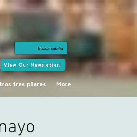
Iniciar sesión
View Our Newsletter!
ros tres pilares
More
mayo