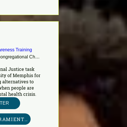
reness Training
First Congregational Church
nal Justice task 
ity of Memphis for 
 alternatives to 
 when people are 
al health crisis.
STER
KIT DE HERRAMIENTAS AQUÍ