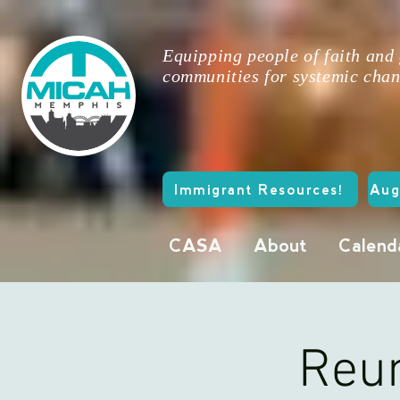
Equipping people of faith and
communities for systemic chan
Immigrant Resources!
Aug
CASA
About
Calend
Reu