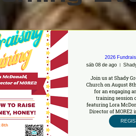
2026 Fundrais
sáb 08 de ago
Join us at Shady Gr
Church on August 8th
for an engaging a
training session o
featuring Lora McDon
Director of MORE2 i
REGI