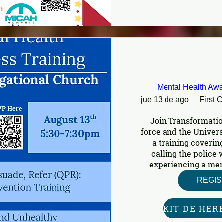
Mental Health Awa
jue 13 de ago
Join Transformatio
force and the Univers
a training covering
calling the police
experiencing a ment
REGI