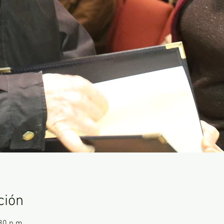
ción
30 p.m.