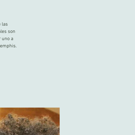
 las
ales son
r uno a
 Memphis.