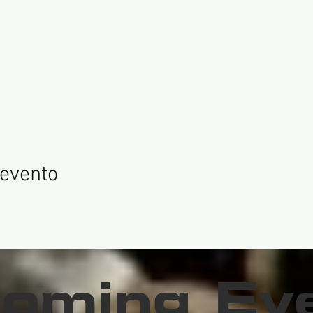
 evento
oming Ev