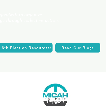
 goodwill to organize
ge through collective action.
 6th Election Resources!
Read Our Blog!
ario
Nuestros problemas
Donate
Nuest