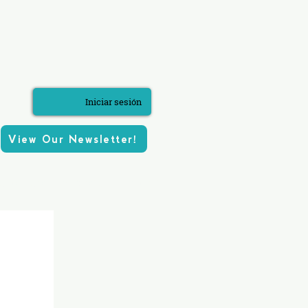
Iniciar sesión
View Our Newsletter!
ros tres pilares
More