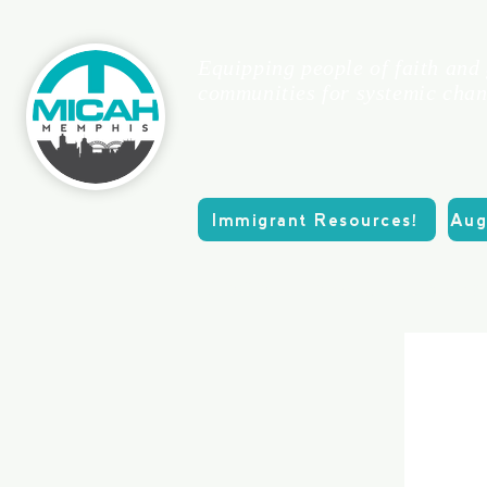
Equipping people of faith and
communities for systemic chan
Immigrant Resources!
Aug
CASA
About
Calend