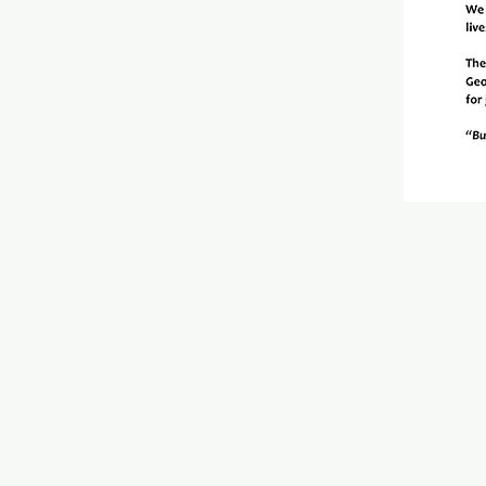
Mantente
|
conectado
901-249-0544