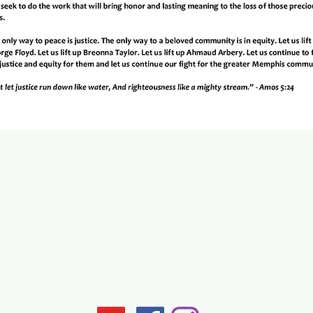
Conviértase en un
sustentador de la justicia
Síganos